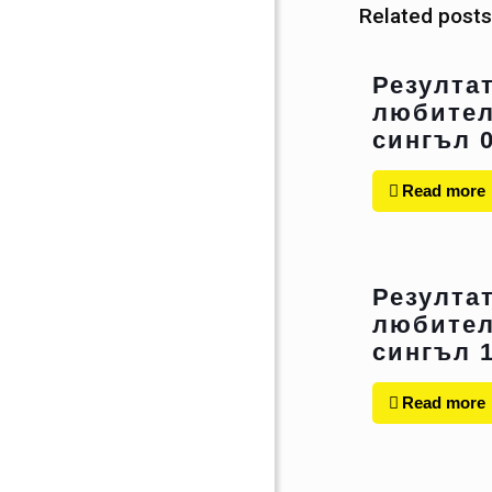
Related posts
Резултат
любител
сингъл 0
Read more
Резултат
любител
сингъл 1
Read more