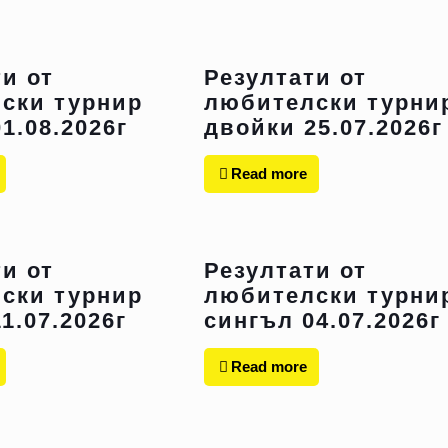
и от
Резултати от
ски турнир
любителски турни
1.08.2026г
двойки 25.07.2026г
Read more
и от
Резултати от
ски турнир
любителски турни
1.07.2026г
сингъл 04.07.2026г
Read more