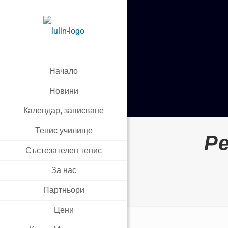
Начало
Новини
Календар, записване
Тенис училище
Р
Състезателен тенис
За нас
Партньори
Цени