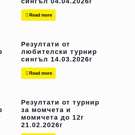
сингъл 04.04.2026г
Read more
Резултати от
р
любителски турнир
сингъл 14.03.2026г
Read more
Резултати от турнир
р
за момчета и
г
момичета до 12г
21.02.2026г