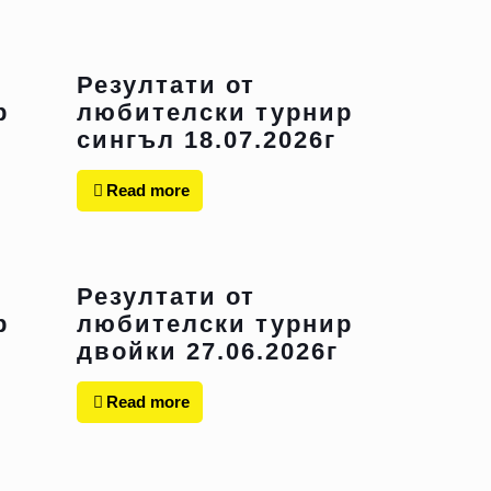
Резултати от
р
любителски турнир
сингъл 18.07.2026г
Read more
Резултати от
р
любителски турнир
двойки 27.06.2026г
Read more