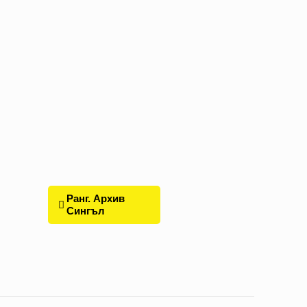
Ранг. Архив
Сингъл