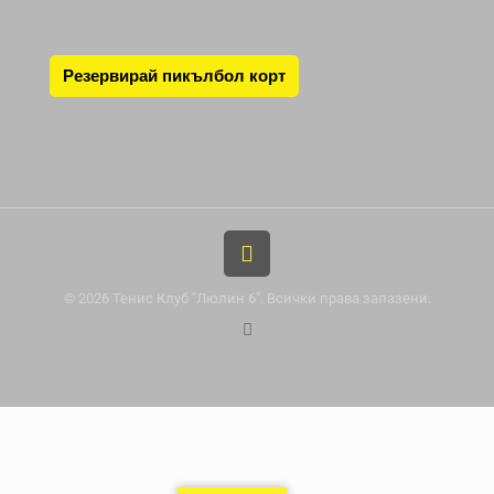
Резервирай пикълбол корт
© 2026 Тенис Клуб "Люлин 6". Всички права запазени.