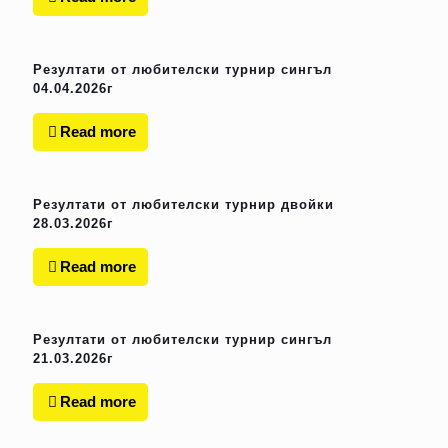
Резултати от любителски турнир сингъл
04.04.2026г
Read more
Резултати от любителски турнир двойки
28.03.2026г
Read more
Резултати от любителски турнир сингъл
21.03.2026г
Read more