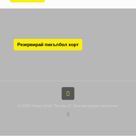
Резервирай пикълбол корт
© 2026 Тенис Клуб "Люлин 6". Всички права запазени.