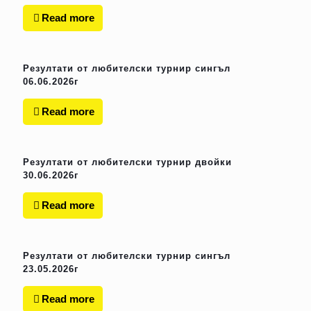
Read more
Резултати от любителски турнир сингъл
06.06.2026г
Read more
Резултати от любителски турнир двойки
30.06.2026г
Read more
Резултати от любителски турнир сингъл
23.05.2026г
Read more