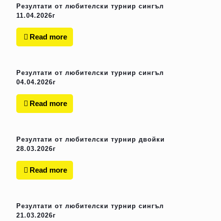
Резултати от любителски турнир сингъл
11.04.2026г
Read more
Резултати от любителски турнир сингъл
04.04.2026г
Read more
Резултати от любителски турнир двойки
28.03.2026г
Read more
Резултати от любителски турнир сингъл
21.03.2026г