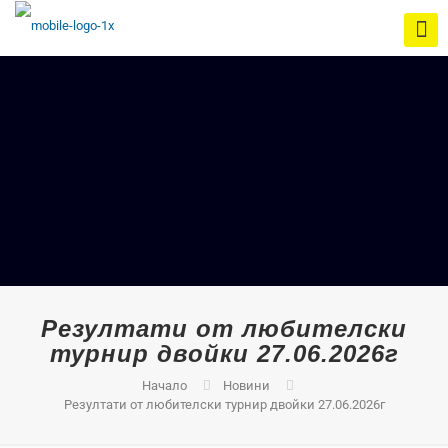
Резултати от любителски
турнир двойки 27.06.2026г
Начало
Новини
Резултати от любителски турнир двойки 27.06.2026г