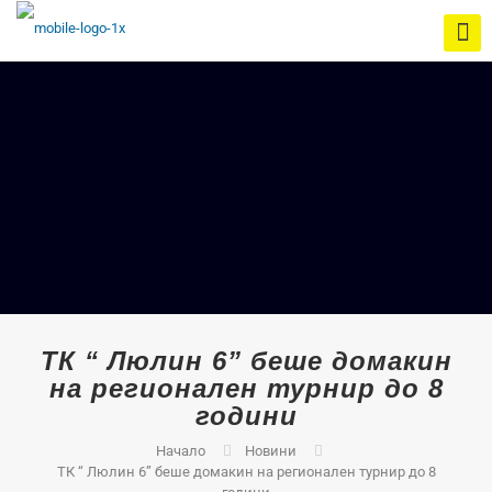
ТК “ Люлин 6” беше домакин
на регионален турнир до 8
години
Начало
Новини
ТК “ Люлин 6” беше домакин на регионален турнир до 8