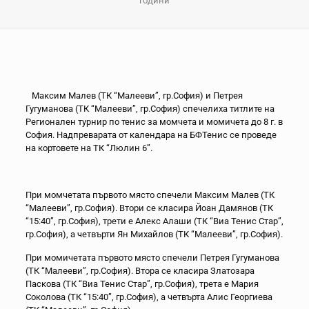
години
Максим Малев (ТК “Малееви”, гр.София) и Петрея
Гугуманова (ТК “Малееви”, гр.София) спечелиха титлите на
Регионален турнир по тенис за момчета и момичета до 8 г. в
София. Надпреварата от календара на БФТенис се проведе
на кортовете на ТК “Люлин 6”.
При момчетата първото място спечели Максим Малев (ТК
“Малееви”, гр.София). Втори се класира Йоан Дамянов (ТК
“15:40”, гр.София), трети е Алекс Алаши (ТК “Виа Тенис Стар”,
гр.София), а четвърти Ян Михайлов (ТК “Малееви”, гр.София).
При момичетата първото място спечели Петрея Гугуманова
(ТК “Малееви”, гр.София). Втора се класира Златозара
Паскова (ТК “Виа Тенис Стар”, гр.София), трета е Мария
Соколова (ТК “15:40”, гр.София), а четвърта Алис Георгиева