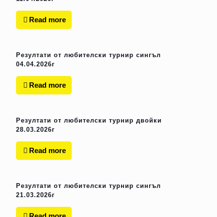
Read more
Резултати от любителски турнир сингъл
04.04.2026г
Read more
Резултати от любителски турнир двойки
28.03.2026г
Read more
Резултати от любителски турнир сингъл
21.03.2026г
Read more