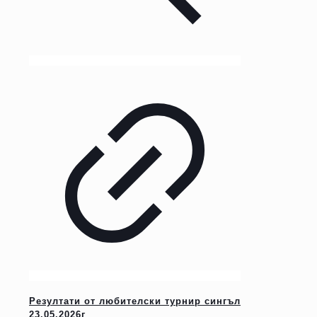
Резултати от любителски турнир сингъл
23.05.2026г