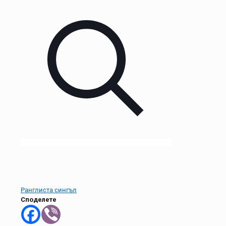
Ранглиста сингъл
Споделете