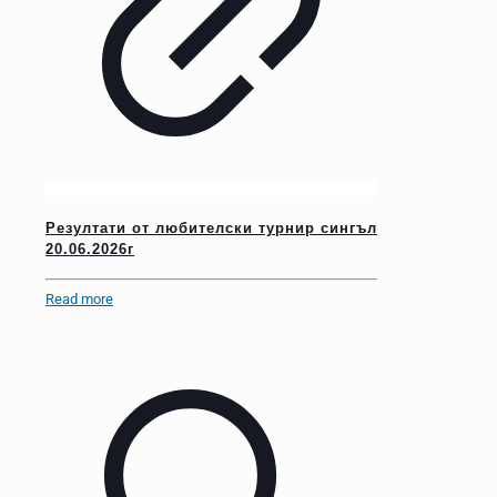
Резултати от любителски турнир сингъл
20.06.2026г
Read more