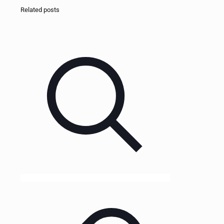
Related posts