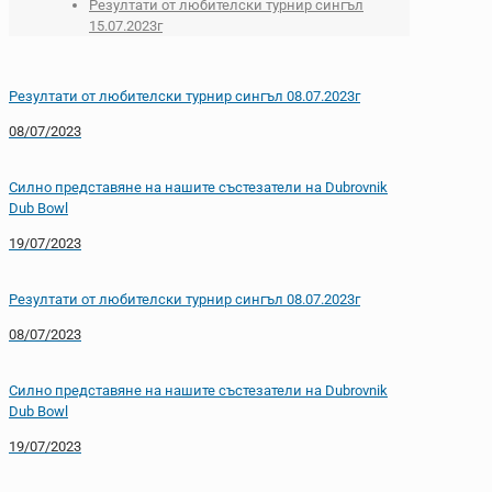
Резултати от любителски турнир сингъл
15.07.2023г
Резултати от любителски турнир сингъл 08.07.2023г
08/07/2023
Силно представяне на нашите състезатели на Dubrovnik
Dub Bowl
19/07/2023
Резултати от любителски турнир сингъл 08.07.2023г
08/07/2023
Силно представяне на нашите състезатели на Dubrovnik
Dub Bowl
19/07/2023