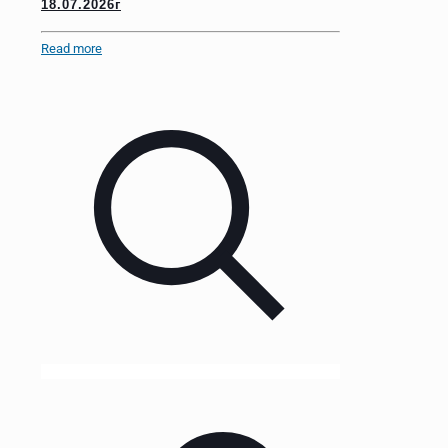
18.07.2026г
Read more