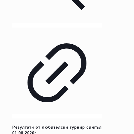
Резултати от любителски турнир сингъл
01.08.2026г