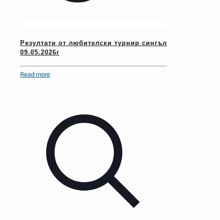
Резултати от любителски турнир сингъл
09.05.2026г
Read more