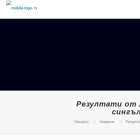
Резултати от
сингъл
Начало
Новини
Резулта