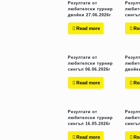
Резултати от
Резулт
любителски турнир
любит
двойки 27.06.2026г
сингъл
Read more
Re
Резултати от
Резулт
любителски турнир
любит
сингъл 06.06.2026г
двойки
Read more
Re
Резултати от
Резулт
любителски турнир
любит
сингъл 16.05.2026г
сингъл
Read more
Re