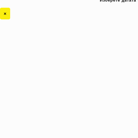
Изберете датата
×