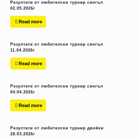
Резултати от любителски турнир сингъл
02.05.2026г
Read more
Резултати от любителски турнир сингъл
11.04.2026г
Read more
Резултати от любителски турнир сингъл
04.04.2026г
Read more
Резултати от любителски турнир двойки
28.03.2026г