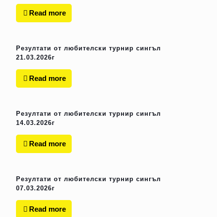
Read more
Резултати от любителски турнир сингъл
21.03.2026г
Read more
Резултати от любителски турнир сингъл
14.03.2026г
Read more
Резултати от любителски турнир сингъл
07.03.2026г
Read more