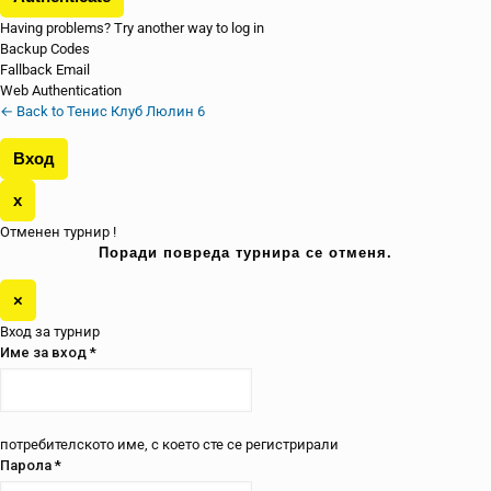
Having problems? Try another way to log in
Backup Codes
Fallback Email
Web Authentication
← Back to Тенис Клуб Люлин 6
Вход
x
Отменен турнир !
Поради повреда турнира се отменя.
×
Вход за турнир
Име за вход
*
потребителското име, с което сте се регистрирали
Парола
*