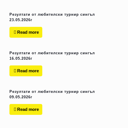
Резултати от любителски турнир сингъл
23.05.2026г
Read more
Резултати от любителски турнир сингъл
16.05.2026г
Read more
Резултати от любителски турнир сингъл
09.05.2026г
Read more