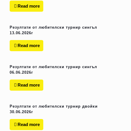
Read more
Резултати от любителски турнир сингъл
13.06.2026г
Read more
Резултати от любителски турнир сингъл
06.06.2026г
Read more
Резултати от любителски турнир двойки
30.06.2026г
Read more