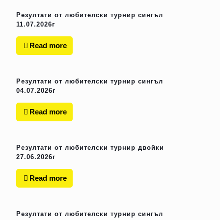
Резултати от любителски турнир сингъл
11.07.2026г
Read more
Резултати от любителски турнир сингъл
04.07.2026г
Read more
Резултати от любителски турнир двойки
27.06.2026г
Read more
Резултати от любителски турнир сингъл