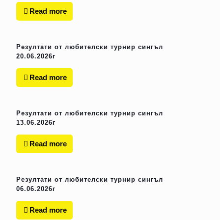
Read more
Резултати от любителски турнир сингъл
20.06.2026г
Read more
Резултати от любителски турнир сингъл
13.06.2026г
Read more
Резултати от любителски турнир сингъл
06.06.2026г
Read more