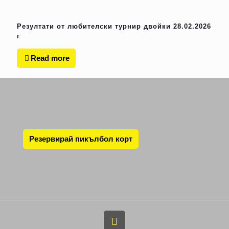
Резултати от любителски турнир двойки 28.02.2026
г
Read more
Резервирай пикълбол корт