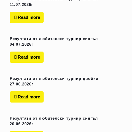
11.07.2026г
Read more
Резултати от любителски турнир сингъл
04.07.2026г
Read more
Резултати от любителски турнир двойки
27.06.2026г
Read more
Резултати от любителски турнир сингъл
20.06.2026г