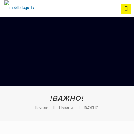
!ВАЖНО!
Начало
Новини
!ВАЖНО!