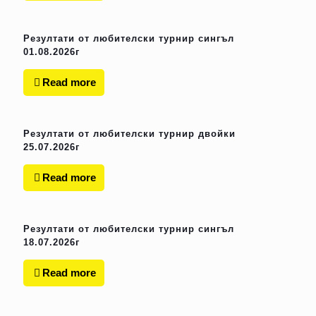
Резултати от любителски турнир сингъл
01.08.2026г
Read more
Резултати от любителски турнир двойки
25.07.2026г
Read more
Резултати от любителски турнир сингъл
18.07.2026г
Read more