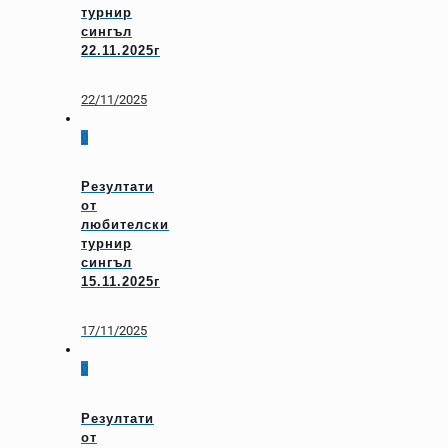
турнир
сингъл
22.11.2025г
22/11/2025
0
Резултати
от
любителски
турнир
сингъл
15.11.2025г
17/11/2025
0
Резултати
от