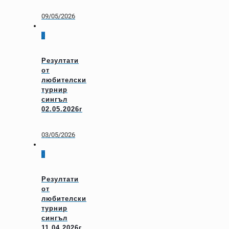
09/05/2026
0
Резултати
от
любителски
турнир
сингъл
02.05.2026г
03/05/2026
0
Резултати
от
любителски
турнир
сингъл
11.04.2026г