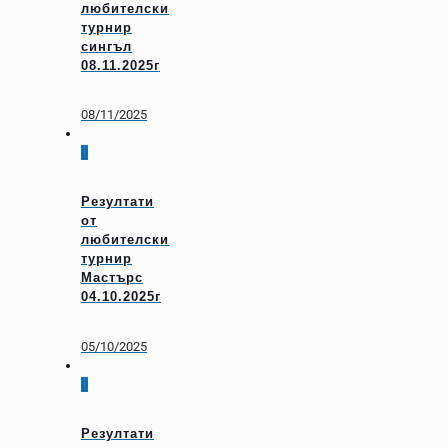
любителски
турнир
сингъл
08.11.2025г
08/11/2025
0
Резултати
от
любителски
турнир
Мастърс
04.10.2025г
05/10/2025
0
Резултати