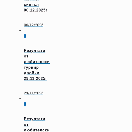
сингъл
06.12.2025г
06/12/2025
0
Резултати
от
любителски
турнир
двойки
29.11.2025г
29/11/2025
0
Резултати
от
любителски