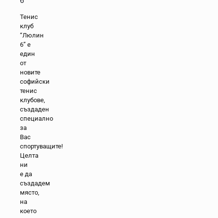
6”
Тенис
клуб
“Люлин
6” е
един
от
новите
софийски
тенис
клубове,
създаден
специално
за
Вас
спортуващите!
Целта
ни
е да
създадем
място,
на
което