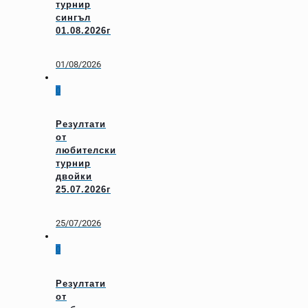
турнир
сингъл
01.08.2026г
01/08/2026
0
Резултати
от
любителски
турнир
двойки
25.07.2026г
25/07/2026
0
Резултати
от