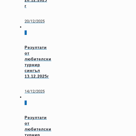
20.12.2025
г
20/12/2025
0
Резултати
от
любителски
турнир
сингъл
13.12.2025г
14/12/2025
0
Резултати
от
любителски
турнир