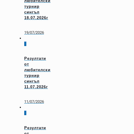
любителски
турнир
сингъл
18.07.2026г
19/07/2026
0
Резултати
от
любителски
турнир
сингъл
11.07.2026г
11/07/2026
0
Резултати
от