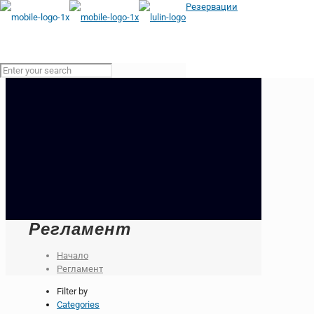
Резервации
Регламент
Начало
Регламент
Filter by
Categories