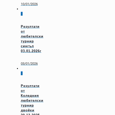
10/01/2026
0
Резултати
от
любителски
турнир
сингъл
03.01.2026г
03/01/2026
0
Резултати
от
Коледния
любителски
турнир
двойки