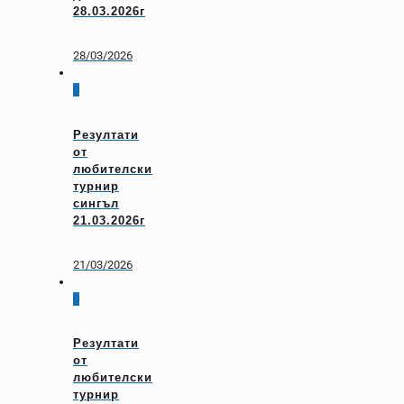
28.03.2026г
28/03/2026
0
Резултати
от
любителски
турнир
сингъл
21.03.2026г
21/03/2026
0
Резултати
от
любителски
турнир