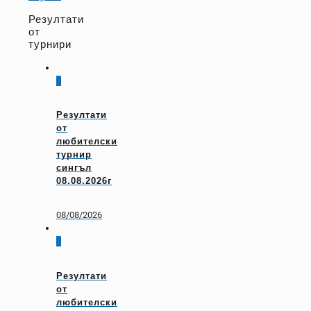
Резултати
от
турнири
0
Резултати
от
любителски
турнир
сингъл
08.08.2026г
08/08/2026
0
Резултати
от
любителски