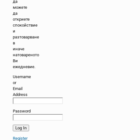
да
можете
да
откриете
спокойствие
и
разтоварване
в
иначе
натовареното
Ви
ежедневие.
Username
or
Email
Address
Password
Register