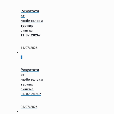
Резултати
от
любителски
турнир
сингъл
11.07.2026г
11/07/2026
0
Резултати
от
любителски
турнир
сингъл
04.07.2026г
04/07/2026